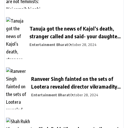
hain’ | Bollywood
Tanuja got the news of Kajol’s death,
stranger called and said- your daughter
killed in a plane crash | तनुजा को मिली थी
Entertainment Bharat
October 28, 2024
काजोल की मौत की खबर: शख्स ने कॉल पर कहा-
आपकी बेटी प्लेन क्रेश में मारी गई, मां करती रहीं कॉल
का इंतजार
Ranveer Singh fainted on the sets of
Lootera revealed director vikramaditya
| लुटेरा के सेट पर बेहोश हुए थे रणवीर सिंह: सीन
Entertainment Bharat
October 28, 2024
रियल दिखे इसलिए खुद को दर्द देते रहे, डायरेक्टर
विक्रामादित्य बोले- चॉपर से निकाला गया था