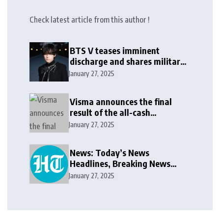
Check latest article from this author !
BTS V teases imminent
discharge and shares military
update in new message: ‘It
January 27, 2025
won’t be long now’
Visma announces the final
result of the all-cash
voluntary recommended
January 27, 2025
public takeover offer
News: Today’s News
Headlines, Breaking News
India, World News and Cricket
January 27, 2025
News