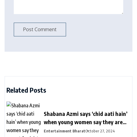
Related Posts
Shabana Azmi says ‘chid aati hain’
when young women say they are
not feminists: ‘Koi samajh hi nahi
Entertainment Bharat
October 27, 2024