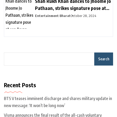
Shah Rukh Khan dances to Jhoome Jo
Pathaan, strikes signature pose at
son Aryan Khan’s D’YAVOL event in
Entertainment Bharat
October 28, 2024
Dubai. Watch | Bollywood
Search
Recent Posts
BTS V teases imminent discharge and shares military update in
new message: ‘It won’t be long now’
Visma announces the final result of the all-cash voluntary