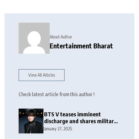
About Author
Entertainment Bharat
View All Articles
Check latest article from this author !
BTS V teases imminent
discharge and shares military
update in new message: ‘It
January 27, 2025
won’t be long now’