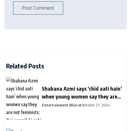
Related Posts
Shabana Azmi says ‘chid aati hain’
when young women say they are
not feminists: ‘Koi samajh hi nahi
Entertainment Bharat
October 27, 2024
hain’ | Bollywood