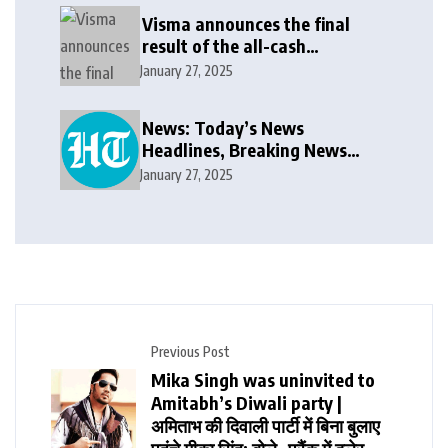
Visma announces the final
result of the all-cash
voluntary recommended
January 27, 2025
public takeover offer
News: Today’s News
Headlines, Breaking News
India, World News and Cricket
January 27, 2025
News
Previous Post
Mika Singh was uninvited to
Amitabh’s Diwali party |
अमिताभ की दिवाली पार्टी में बिना बुलाए