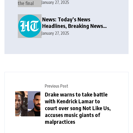
voluntary recommended
January 27, 2025
public takeover offer
News: Today’s News
Headlines, Breaking News
India, World News and Cricket
January 27, 2025
News
Previous Post
Drake warns to take battle
with Kendrick Lamar to
court over song Not Like Us,
accuses music giants of
malpractices