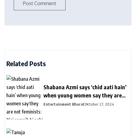
Related Posts
Shabana Azmi says ‘chid aati hain’
when young women say they are
not feminists: ‘Koi samajh hi nahi
Entertainment Bharat
October 27, 2024
hain’ | Bollywood