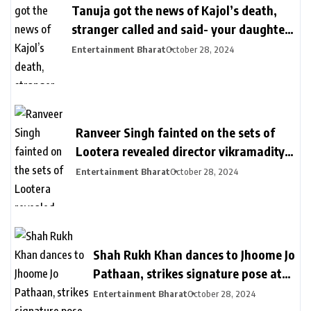
Tanuja got the news of Kajol’s death,
stranger called and said- your daughter
killed in a plane crash | तनुजा को मिली थी
Entertainment Bharat
October 28, 2024
काजोल की मौत की खबर: शख्स ने कॉल पर कहा-
आपकी बेटी प्लेन क्रेश में मारी गई, मां करती रहीं कॉल
का इंतजार
Ranveer Singh fainted on the sets of
Lootera revealed director vikramaditya
| लुटेरा के सेट पर बेहोश हुए थे रणवीर सिंह: सीन
Entertainment Bharat
October 28, 2024
रियल दिखे इसलिए खुद को दर्द देते रहे, डायरेक्टर
विक्रामादित्य बोले- चॉपर से निकाला गया था
Shah Rukh Khan dances to Jhoome Jo
Pathaan, strikes signature pose at
son Aryan Khan’s D’YAVOL event in
Entertainment Bharat
October 28, 2024
Dubai. Watch | Bollywood