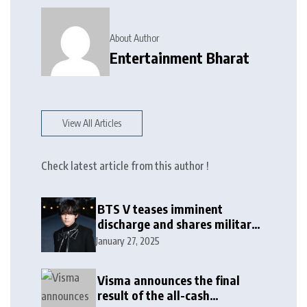
About Author
Entertainment Bharat
View All Articles
Check latest article from this author !
BTS V teases imminent
discharge and shares military
update in new message: ‘It
January 27, 2025
won’t be long now’
Visma announces the final
result of the all-cash