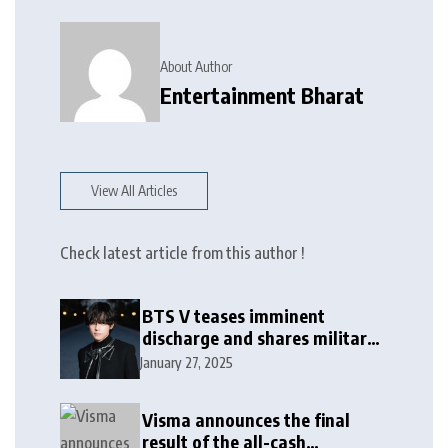
About Author
Entertainment Bharat
View All Articles
Check latest article from this author !
BTS V teases imminent
discharge and shares military
update in new message: ‘It
January 27, 2025
won’t be long now’
Visma announces the final
result of the all-cash