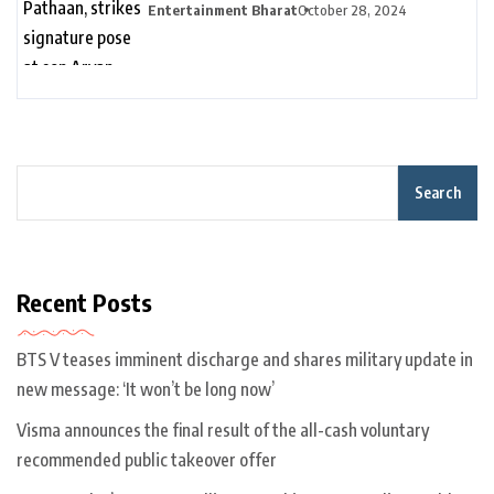
son Aryan Khan’s D’YAVOL event in
Entertainment Bharat
October 28, 2024
Dubai. Watch | Bollywood
Search
Recent Posts
BTS V teases imminent discharge and shares military update in
new message: ‘It won’t be long now’
Visma announces the final result of the all-cash voluntary
recommended public takeover offer