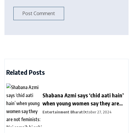
Related Posts
Shabana Azmi says ‘chid aati hain’
when young women say they are
not feminists: ‘Koi samajh hi nahi
Entertainment Bharat
October 27, 2024
hain’ | Bollywood