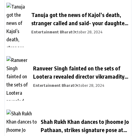
Tanuja got the news of Kajol’s death,
stranger called and said- your daughter
killed in a plane crash | तनुजा को मिली थी
Entertainment Bharat
October 28, 2024
काजोल की मौत की खबर: शख्स ने कॉल पर कहा-
आपकी बेटी प्लेन क्रेश में मारी गई, मां करती रहीं कॉल
का इंतजार
Ranveer Singh fainted on the sets of
Lootera revealed director vikramaditya
| लुटेरा के सेट पर बेहोश हुए थे रणवीर सिंह: सीन
Entertainment Bharat
October 28, 2024
रियल दिखे इसलिए खुद को दर्द देते रहे, डायरेक्टर
विक्रामादित्य बोले- चॉपर से निकाला गया था
Shah Rukh Khan dances to Jhoome Jo
Pathaan, strikes signature pose at