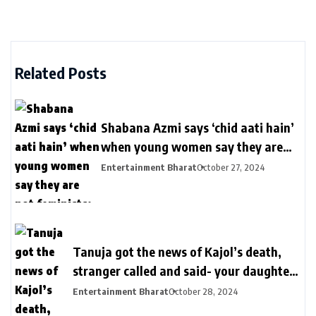
Related Posts
Shabana Azmi says ‘chid aati hain’
when young women say they are
not feminists: ‘Koi samajh hi nahi
Entertainment Bharat
October 27, 2024
hain’ | Bollywood
Tanuja got the news of Kajol’s death,
stranger called and said- your daughter
killed in a plane crash | तनुजा को मिली थी
Entertainment Bharat
October 28, 2024
काजोल की मौत की खबर: शख्स ने कॉल पर कहा-