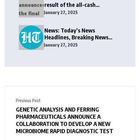
result of the all-cash
voluntary recommended
January 27, 2025
public takeover offer
News: Today’s News
Headlines, Breaking News
India, World News and Cricket
January 27, 2025
News
Previous Post
GENETIC ANALYSIS AND FERRING
PHARMACEUTICALS ANNOUNCE A
COLLABORATION TO DEVELOP A NEW
MICROBIOME RAPID DIAGNOSTIC TEST