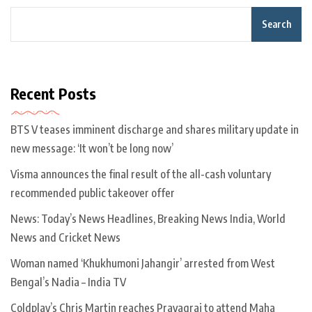
Search
Recent Posts
BTS V teases imminent discharge and shares military update in
new message: ‘It won’t be long now’
Visma announces the final result of the all-cash voluntary
recommended public takeover offer
News: Today’s News Headlines, Breaking News India, World
News and Cricket News
Woman named ‘Khukhumoni Jahangir’ arrested from West
Bengal’s Nadia – India TV
Coldplay’s Chris Martin reaches Prayagraj to attend Maha