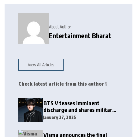
About Author
Entertainment Bharat
View All Articles
Check latest article from this author !
BTS V teases imminent
discharge and shares military
update in new message: ‘It
January 27, 2025
won’t be long now’
Visma announces the final